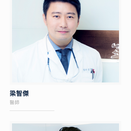
梁智傑
醫師