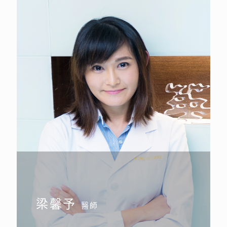
梁馨予
醫師