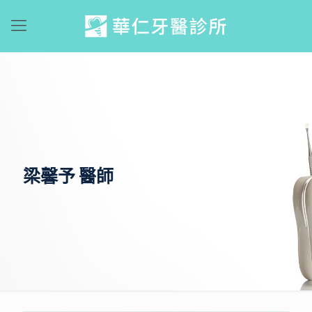
梁馨予 醫師