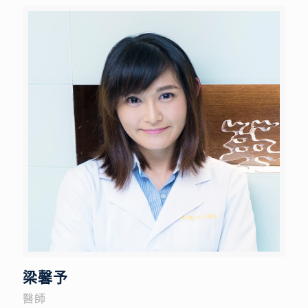
梁馨予
醫師